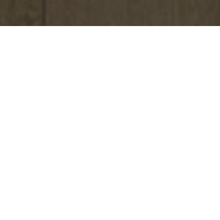
À PROPOS
Je suis
Annabelle, décoratrice d'intérieur depuis
2016
, basée dans le Lot-et-Garonne et disponible partout
en France et à l'étranger pour donner vie à vos projets,
qu'ils soient
professionnels ou personnels
.
J'accompagne aussi bien les particuliers dans